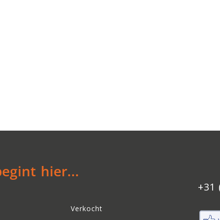
gint hier...
+31 
Verkocht