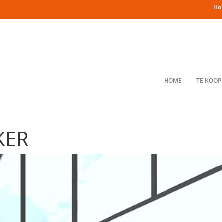
Ho
HOME
TE KOOP
KER