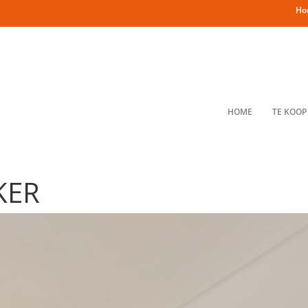
Ho
HOME
TE KOOP
KER