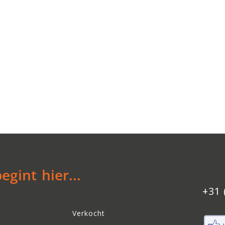
gint hier...
+31 
Verkocht