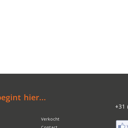
gint hier...
+31 
Verkocht
Contact