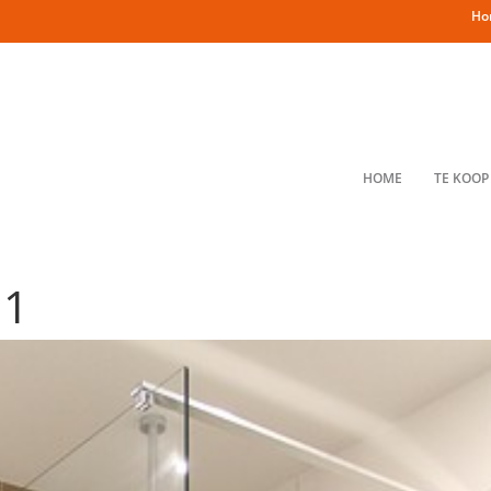
Ho
HOME
TE KOOP
 1