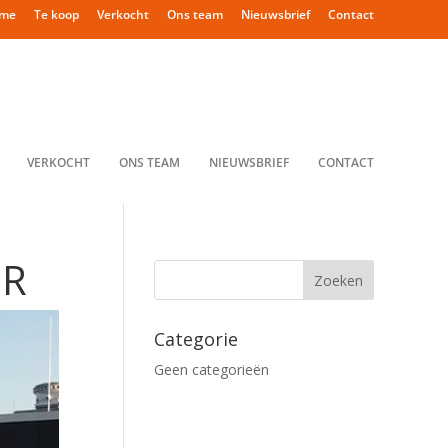
me
Te koop
Verkocht
Ons team
Nieuwsbrief
Contact
VERKOCHT
ONS TEAM
NIEUWSBRIEF
CONTACT
ER
Categorie
Geen categorieën