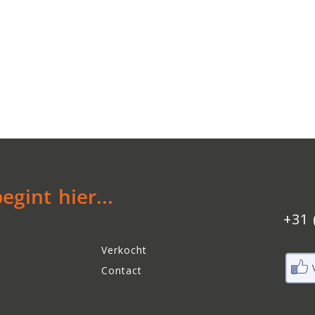
gint hier...
+31 
Verkocht
Contact