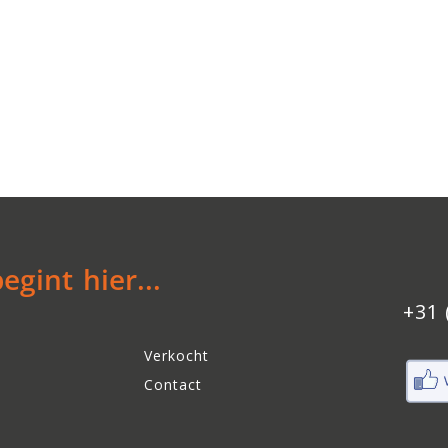
gint hier...
+31 
Verkocht
Contact