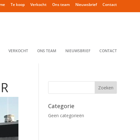
me
Te koop
Verkocht
Ons team
Nieuwsbrief
Contact
VERKOCHT
ONS TEAM
NIEUWSBRIEF
CONTACT
ER
Categorie
Geen categorieën