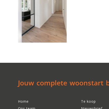
Jouw complete woonstart be
Home
Te koop
Ons team
Nieuwsbrief