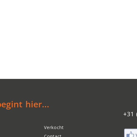
gint hier...
+31 
Verkocht
Contact