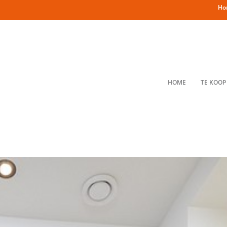
Ho
HOME
TE KOOP