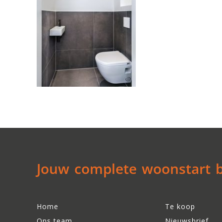
Jouw complete woonstart be
Home
Te koop
Ons team
Nieuwsbrief