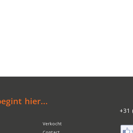
gint hier...
+31 
Verkocht
Contact