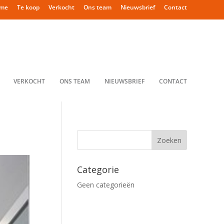
me
Te koop
Verkocht
Ons team
Nieuwsbrief
Contact
VERKOCHT
ONS TEAM
NIEUWSBRIEF
CONTACT
Categorie
Geen categorieën