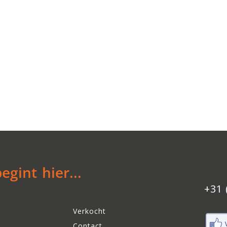
gint hier...
+31 
Verkocht
Contact