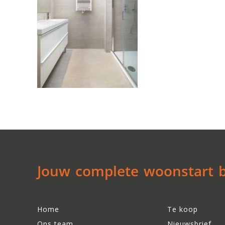
Jouw complete woonstart be
Home
Te koop
Ons team
Nieuwsbrief