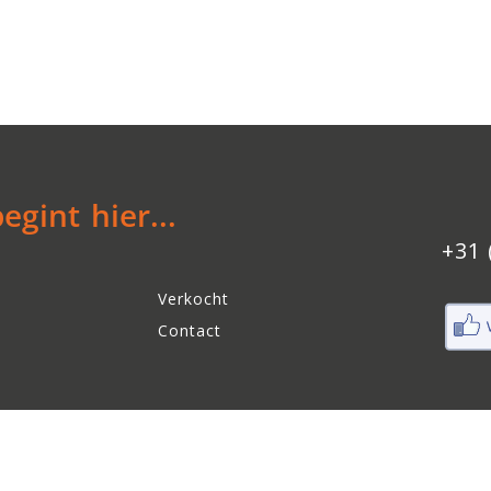
gint hier...
+31 
Verkocht
Contact