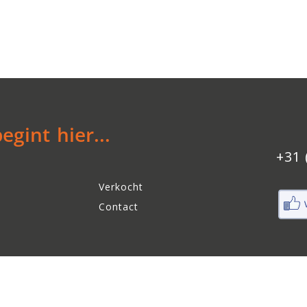
gint hier...
+31 
Verkocht
Contact