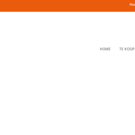
Ho
HOME
TE KOOP