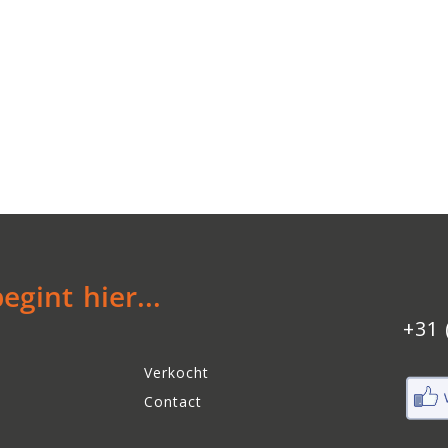
gint hier...
+31 
Verkocht
Contact