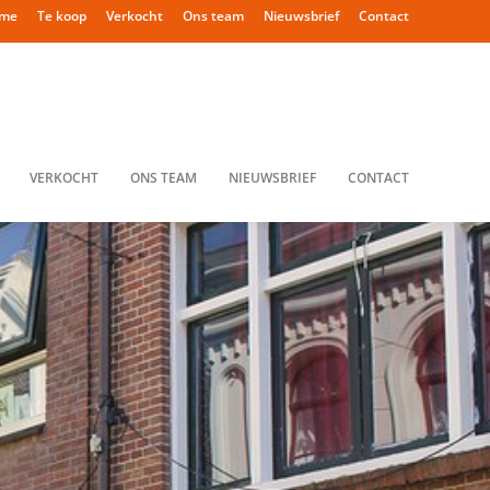
me
Te koop
Verkocht
Ons team
Nieuwsbrief
Contact
VERKOCHT
ONS TEAM
NIEUWSBRIEF
CONTACT