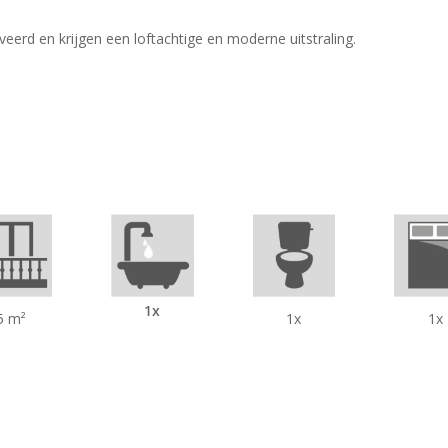
erd en krijgen een loftachtige en moderne uitstraling.
1x
5 m²
1x
1x