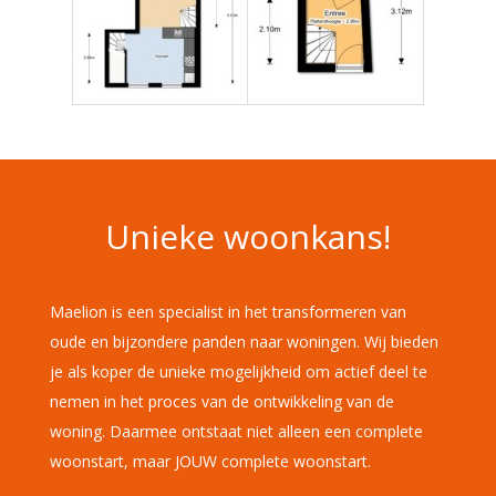
Unieke woonkans!
Maelion is een specialist in het transformeren van
oude en bijzondere panden naar woningen. Wij bieden
je als koper de unieke mogelijkheid om actief deel te
nemen in het proces van de ontwikkeling van de
woning. Daarmee ontstaat niet alleen een complete
woonstart, maar JOUW complete woonstart.