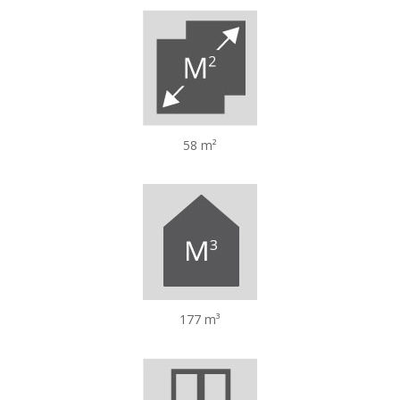
58 m²
177 m³