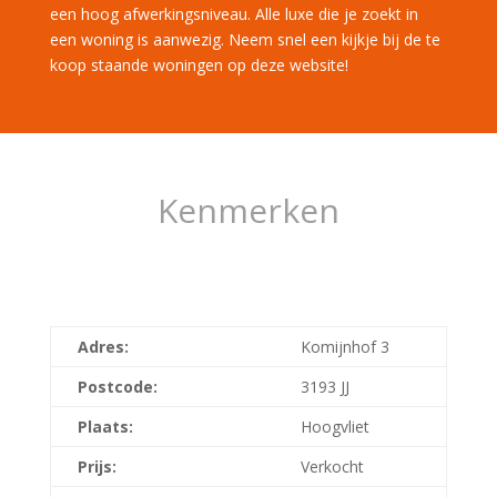
een hoog afwerkingsniveau. Alle luxe die je zoekt in
een woning is aanwezig. Neem snel een kijkje bij de te
koop staande woningen op deze website!
Kenmerken
Adres:
Komijnhof 3
Postcode:
3193 JJ
Plaats:
Hoogvliet
Prijs:
Verkocht