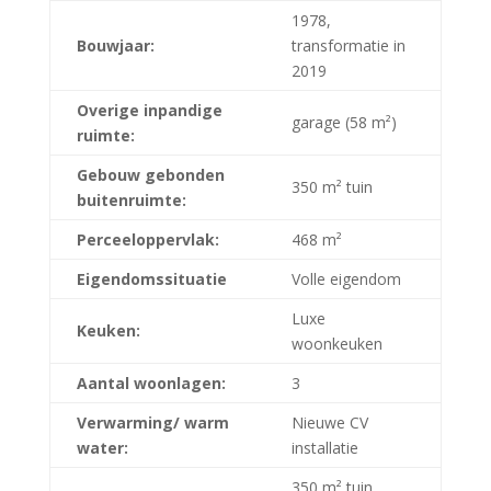
1978,
Bouwjaar:
transformatie in
2019
Overige inpandige
garage (58 m²)
ruimte:
Gebouw gebonden
350 m² tuin
buitenruimte:
Perceeloppervlak:
468 m²
Eigendomssituatie
Volle eigendom
Luxe
Keuken:
woonkeuken
Aantal woonlagen:
3
Verwarming/ warm
Nieuwe CV
water:
installatie
350 m² tuin,