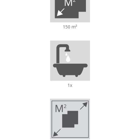
150 m²
1x