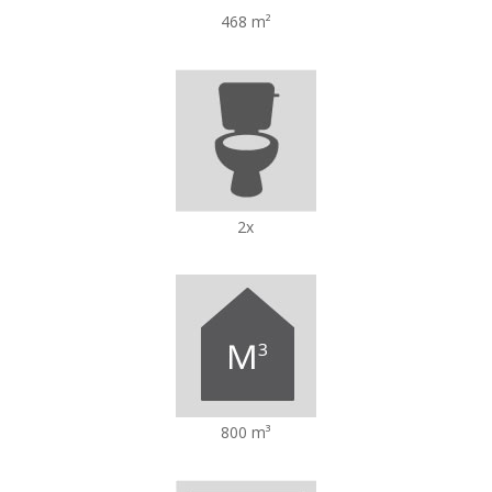
468 m²
2x
800 m³