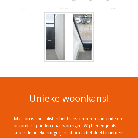
Unieke woonkans!
Maelion is specialist in het transformeren van oude en
bijzondere panden naar woningen. Wij bieden je als
koper de unieke mogelijkheid om actief deel te nemen