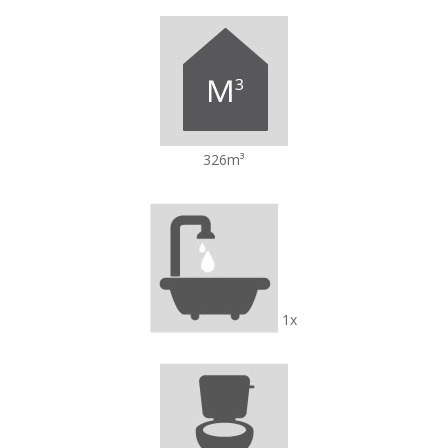
326m³
1x